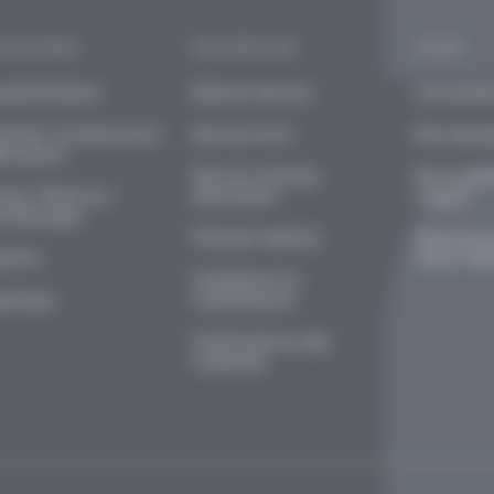
 SECTEURS
NOS SERVICES
LIFTOP
oalimentaire
Mise en service
Une prése
iment / Construction
Service S.A.V.
Nos équip
enuiserie
Service contrats
Notre hist
mie / Pharma /
d’entretien
valeurs
métologie
Prêt de matériel
Vous acc
ustrie
notre mét
Installation et
istique
maintenance
Certifications des
matériels