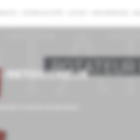
ODUITS
VOTRE ACTIVITÉ
LIFTOP
NOS SERVICES
B
 : RETOURNEUR
imenter la machine de fabrication