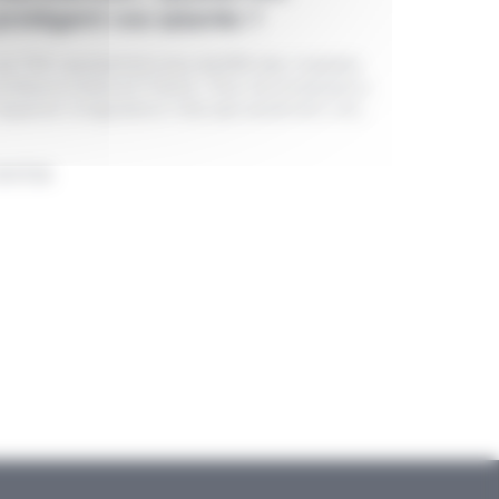
protègent vos salariés ?
es TMS représentent plus de 80% des maladies
rofessionnelles en France. Pour les employeurs,
especter la législation n'est pas seulement une...
9.07.26