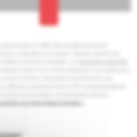
 ergonomique. En effet, des charges de denrées
ire pour répondre à son besoin : basculer des bacs de
à 250kg. La solution proposée ? Un
retourneur multi-fûts
 programmation via un écran tactile est mis en place pour
intuitive et facile. Cette solution permet donc aux
ur différents postes de travail. Enfin, le paramétrage de
 en savoir plus et obtenir une évaluation gratuite
 de fûts sur notre chaine Youtube >
esser