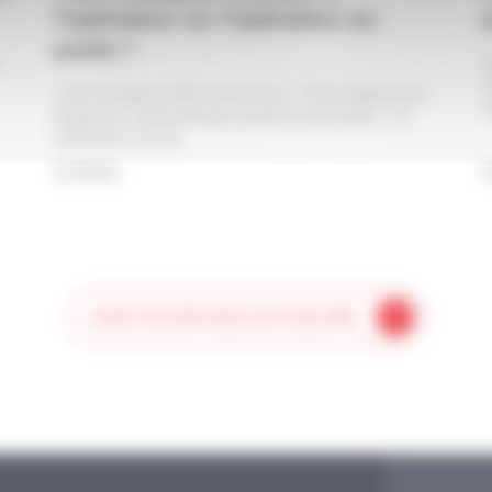
l’opérateur ou l’opérateur au
poste ?
L
p
« On a toujours fait comme ça. » Dans beaucoup
r
d'ateliers, cette phrase justifie le quotidien : un
opérateur qui se...
04.08.26
2
VOIR TOUTES NOS ACTUALITÉS