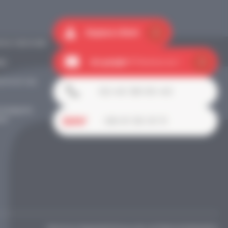
Espace client
nce nationale
Un projet ?
Parlons-en !
es
oire et nos
02 40 38 00 40
ompagner,
ier
08 01 30 01 11