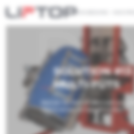
Panneau de gestion des cookies
VOS BESOINS
NOS PR
SOLUTION #13
MULTI-FÛTS
Basculer des bacs de pâte à pain pour al
dans le secteur de l’agroalimentaire.