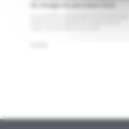
du levage de panneaux bois
La manutention de panneaux bois fait partie des
tâches les plus exposées aux risques dans les
ateliers de menuiserie, les scieries,...
05.08.26