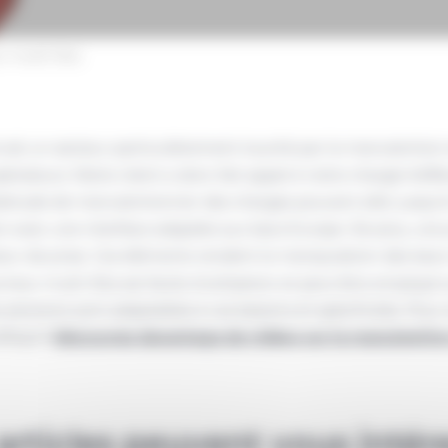
r multi-fûts
 est un secteur particulièrement touché par la manutention
ateurs. Notre client a donc fait appel à notre chargé d’affa
habitude de manutentionner des charges pouvant aller jusqu’
ion avec une interface adaptée aux bacs Europe. De plus, une
uteur de prise. Ces éléments rendent la manipulation des bacs 
eur multi-fûts est facile d’utilisation et peut être employé s
s solutions sont adaptables à vos besoins et spécificités. Pour
iftop.fr
Découvrez davantage de vidéos sur la manutention
articles peuvent vous intér