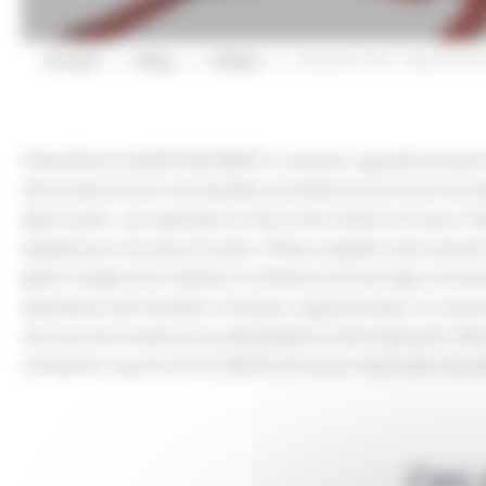
Accueil
Blog
Vidéos
Solution #13 : Retourneu
https://youtu.be/5Ghl3xGBpTE Le secteur agroalimentaire
alimentaires sont manipulées quotidiennement par les opér
pâte à pain. Les opérateurs chez notre clients ont pour 
adapté pour les bacs Europe. Liftop a adapté cette solut
gérer l’angle de la rotation, la distance de serrage, la ha
opérateurs de travailler à hauteur ergonomique. Ce retourn
cet outil est simple et sa robustesse le rend rassurant. No
contactez-nous au 02 40 38 00 40 ou sur notre site www.l
Ces 