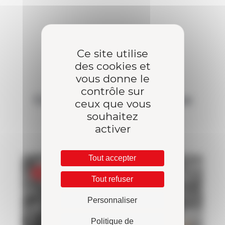
Ce site utilise
des cookies et
vous donne le
contrôle sur
Ces articles peuvent vous
ceux que vous
intéresser
souhaitez
activer
Tout accepter
Produits
Tout refuser
Personnaliser
Politique de