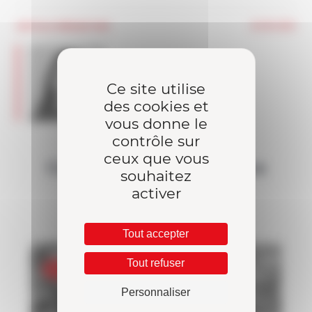
20.08.2024
ARTICLE RÉDIGÉ PAR
Amélie
Chargée de
Ce site utilise
communication
des cookies et
et marketing
vous donne le
contrôle sur
ceux que vous
Ces articles peuvent vous
souhaitez
intéresser
activer
Tout accepter
Tout refuser
Produits
Personnaliser